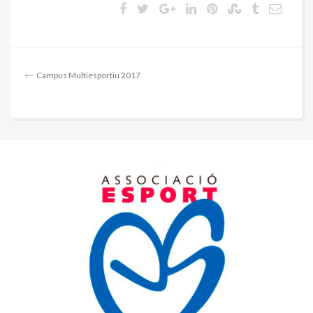
Navegación
Campus Multiesportiu 2017
de
entradas